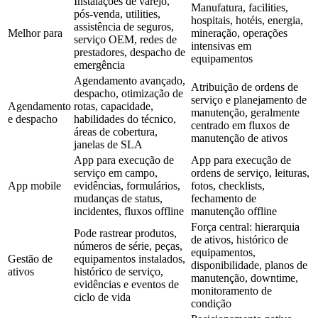
Instalações de varejo,
Manufatura, facilities,
pós-venda, utilities,
hospitais, hotéis, energia,
assistência de seguros,
Melhor para
mineração, operações
serviço OEM, redes de
intensivas em
prestadores, despacho de
equipamentos
emergência
Agendamento avançado,
Atribuição de ordens de
despacho, otimização de
serviço e planejamento de
Agendamento
rotas, capacidade,
manutenção, geralmente
e despacho
habilidades do técnico,
centrado em fluxos de
áreas de cobertura,
manutenção de ativos
janelas de SLA
App para execução de
App para execução de
serviço em campo,
ordens de serviço, leituras,
App mobile
evidências, formulários,
fotos, checklists,
mudanças de status,
fechamento de
incidentes, fluxos offline
manutenção offline
Força central: hierarquia
Pode rastrear produtos,
de ativos, histórico de
números de série, peças,
equipamentos,
Gestão de
equipamentos instalados,
disponibilidade, planos de
ativos
histórico de serviço,
manutenção, downtime,
evidências e eventos de
monitoramento de
ciclo de vida
condição