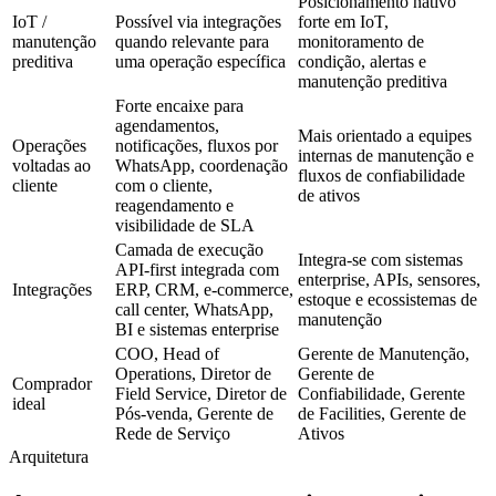
Posicionamento nativo
IoT /
Possível via integrações
forte em IoT,
manutenção
quando relevante para
monitoramento de
preditiva
uma operação específica
condição, alertas e
manutenção preditiva
Forte encaixe para
agendamentos,
Mais orientado a equipes
Operações
notificações, fluxos por
internas de manutenção e
voltadas ao
WhatsApp, coordenação
fluxos de confiabilidade
cliente
com o cliente,
de ativos
reagendamento e
visibilidade de SLA
Camada de execução
Integra-se com sistemas
API-first integrada com
enterprise, APIs, sensores,
Integrações
ERP, CRM, e-commerce,
estoque e ecossistemas de
call center, WhatsApp,
manutenção
BI e sistemas enterprise
COO, Head of
Gerente de Manutenção,
Operations, Diretor de
Gerente de
Comprador
Field Service, Diretor de
Confiabilidade, Gerente
ideal
Pós-venda, Gerente de
de Facilities, Gerente de
Rede de Serviço
Ativos
Arquitetura