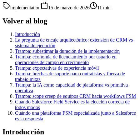
Implementation
15 de marzo de 2026
11
min
Volver al blog
Introducción
La pregunta de encaje arquitectónico: extensión de CRM vs
sistema de ejecución
Trampa: subestimar la duración de la implementación
Trampa: economía de licenciamiento por usuario en
operaciones de campo en crecimiento
Trampa: expectativas de experiencia móvil
Trampa: brechas de soporte para contratistas y fuerza de
trabajo mixta
Trampa: la IA como capacidad de plataforma vs primitiva
operativa
Trampa: scope creep de equipos CRM hacia workflows FSM
Cuándo Salesforce Field Service es la elección correcta de
todos modos
Cuándo una plataforma FSM especializada junto a Salesforce
es la respuesta
Introducción