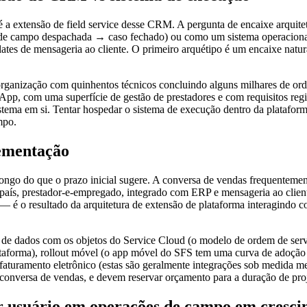
 a extensão de field service desse CRM. A pergunta de encaixe arquite
e campo despachada → caso fechado) ou como um sistema operacional 
plates de mensageria ao cliente. O primeiro arquétipo é um encaixe na
rganização com quinhentos técnicos concluindo alguns milhares de or
p, com uma superfície de gestão de prestadores e com requisitos regi
ema em si. Tentar hospedar o sistema de execução dentro da plataforma
mpo.
ementação
ngo do que o prazo inicial sugere. A conversa de vendas frequentemente
país, prestador-e-empregado, integrado com ERP e mensageria ao cliente
— é o resultado da arquitetura de extensão de plataforma interagindo 
de dados com os objetos do Service Cloud (o modelo de ordem de servi
taforma), rollout móvel (o app móvel do SFS tem uma curva de adoção s
 faturamento eletrônico (estas são geralmente integrações sob medida 
 conversa de vendas, e devem reservar orçamento para a duração de proj
r usuário em operações de campo em cresc