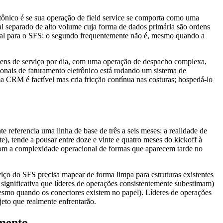
tônico é se sua operação de field service se comporta como uma
separado de alto volume cuja forma de dados primária são ordens
tural para o SFS; o segundo frequentemente não é, mesmo quando a
dens de serviço por dia, com uma operação de despacho complexa,
onais de faturamento eletrônico está rodando um sistema de
 CRM é factível mas cria fricção contínua nas costuras; hospedá-lo
 referencia uma linha de base de três a seis meses; a realidade de
), tende a pousar entre doze e vinte e quatro meses do kickoff à
com a complexidade operacional de formas que aparecem tarde no
ço do SFS precisa mapear de forma limpa para estruturas existentes
ignificativa que líderes de operações consistentemente subestimam)
mesmo quando os conectores existem no papel). Líderes de operações
eto que realmente enfrentarão.
imento