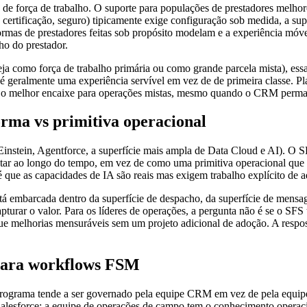
e força de trabalho. O suporte para populações de prestadores melho
certificação, seguro) tipicamente exige configuração sob medida, a su
formas de prestadores feitas sob propósito modelam e a experiência móv
o do prestador.
ja como força de trabalho primária ou como grande parcela mista), ess
o é geralmente uma experiência servível em vez de de primeira classe. 
er o melhor encaixe para operações mistas, mesmo quando o CRM perma
rma vs primitiva operacional
instein, Agentforce, a superfície mais ampla de Data Cloud e AI). O S
tar ao longo do tempo, em vez de como uma primitiva operacional qu
é que as capacidades de IA são reais mas exigem trabalho explícito de 
á embarcada dentro da superfície de despacho, da superfície de mensa
urar o valor. Para os líderes de operações, a pergunta não é se o SFS 
e melhorias mensuráveis sem um projeto adicional de adoção. A respost
para workflows FSM
 programa tende a ser governado pela equipe CRM em vez de pela equi
 Salesforce; a equipe de operações de campo tem o conhecimento opera