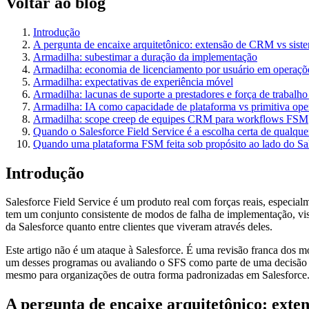
Voltar ao blog
Introdução
A pergunta de encaixe arquitetônico: extensão de CRM vs sist
Armadilha: subestimar a duração da implementação
Armadilha: economia de licenciamento por usuário em operaç
Armadilha: expectativas de experiência móvel
Armadilha: lacunas de suporte a prestadores e força de trabalho
Armadilha: IA como capacidade de plataforma vs primitiva ope
Armadilha: scope creep de equipes CRM para workflows FSM
Quando o Salesforce Field Service é a escolha certa de qualque
Quando uma plataforma FSM feita sob propósito ao lado do Sal
Introdução
Salesforce Field Service é um produto real com forças reais, espec
tem um conjunto consistente de modos de falha de implementação, vis
da Salesforce quanto entre clientes que viveram através deles.
Este artigo não é um ataque à Salesforce. É uma revisão franca dos m
um desses programas ou avaliando o SFS como parte de uma decisão 
mesmo para organizações de outra forma padronizadas em Salesforce
A pergunta de encaixe arquitetônico: ext