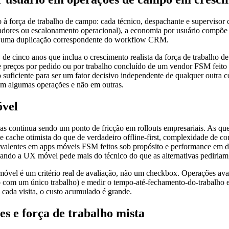
 à força de trabalho de campo: cada técnico, despachante e supervisor
dores ou escalonamento operacional), a economia por usuário compõe r
 sem uma duplicação correspondente do workflow CRM.
 cinco anos que inclua o crescimento realista da força de trabalho de
e preços por pedido ou por trabalho concluído de um vendor FSM feito
suficiente para ser um fator decisivo independente de qualquer outra c
 em algumas operações e não em outras.
óvel
 continua sendo um ponto de fricção em rollouts empresariais. As que
 cache otimista do que de verdadeiro offline-first, complexidade de co
valentes em apps móveis FSM feitos sob propósito e performance em di
uando a UX móvel pede mais do técnico do que as alternativas pediriam
móvel é um critério real de avaliação, não um checkbox. Operações a
 com um único trabalho) e medir o tempo-até-fechamento-do-trabalho e 
cada visita, o custo acumulado é grande.
es e força de trabalho mista