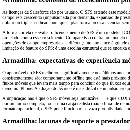
As licenças da Salesforce são por usuário. O SFS estende esse modelo
campo está crescendo (impulsionada por demanda, expansão de presta
dobrar ou triplicar o headcount que a plataforma precisa licenciar
A forma correta de avaliar o licenciamento do SFS é um modelo TCO de
projetado contra esse crescimento. Compare isso contra um modelo d
operações de campo empresariais, a diferença no ano cinco é grande o 
limitação de feature do SFS; é uma escolha estrutural que se encaixa
Armadilha: expectativas de experiência m
O app móvel do SFS melhorou significativamente nos últimos anos mas
consistentemente são: comportamento offline que está mais próximo de
fluxos móveis que levam mais tempo para concluir do que fluxos equi
demo no iPhone. A adoção do técnico é mais difícil de impulsionar q
A implicação não é que o SFS móvel seja inutilizável — é que a UX 
por um turno completo, rodar uma carga realista (não o fluxo de demo
formato operacional, o SFS pode funcionar; se vaza produtividade em 
Armadilha: lacunas de suporte a prestador