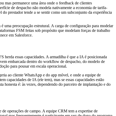
rou mas permanece uma área onde o feedback de clientes
perfície de despacho não modela nativamente a economia de tarifa-
el do prestador tende a se sentir como um subconjunto da experiência
a é uma preocupação estrutural. A carga de configuração para modelar
Plataformas FSM feitas sob propósito que modelam forças de trabalho
nece em Salesforce.
FS herda essas capacidades. A armadilha é que a IA é posicionada
e vem embarcada dentro do workflow de despacho, do modelo de
adoção para pousar em escala operacional.
geria ao cliente WhatsApp e do app móvel, e onde a equipe de
tem capacidades de IA (ele tem), mas se essas capacidades estão
a honesta é: às vezes, dependendo do parceiro de implantação e do
pe de operações de campo. A equipe CRM tem a expertise de
cional mas frequentemente é participante em vez de dona do programa.