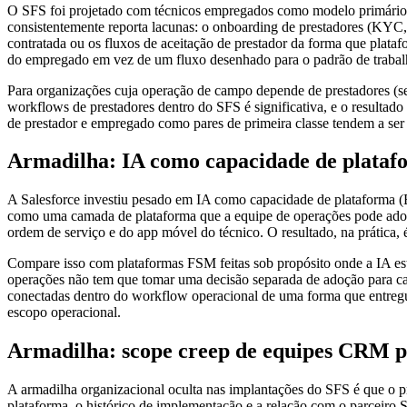
O SFS foi projetado com técnicos empregados como modelo primário d
consistentemente reporta lacunas: o onboarding de prestadores (KYC, 
contratada ou os fluxos de aceitação de prestador da forma que plata
do empregado em vez de um fluxo desenhado para o padrão de trabalh
Para organizações cuja operação de campo depende de prestadores (se
workflows de prestadores dentro do SFS é significativa, e o resultad
de prestador e empregado como pares de primeira classe tendem a s
Armadilha: IA como capacidade de platafo
A Salesforce investiu pesado em IA como capacidade de plataforma (E
como uma camada de plataforma que a equipe de operações pode ado
ordem de serviço e do app móvel do técnico. O resultado, na prática, 
Compare isso com plataformas FSM feitas sob propósito onde a IA est
operações não tem que tomar uma decisão separada de adoção para capt
conectadas dentro do workflow operacional de uma forma que entregu
escopo operacional.
Armadilha: scope creep de equipes CRM 
A armadilha organizacional oculta nas implantações do SFS é que o
plataforma, o histórico de implementação e a relação com o parceiro