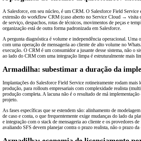
A Salesforce, em seu núcleo, é um CRM. O Salesforce Field Service é
extensão do workflow CRM (caso aberto no Service Cloud → visita d
de serviço, despachos, rotas de técnicos, movimentos de peças e tem
organização está de outra forma padronizada em Salesforce.
A pergunta diagnóstica é volume e independência operacional. Uma o
com uma operação de mensageria ao cliente de alto volume no WhatsAp
execução. O CRM é um consumidor a jusante desse sistema, não o sist
ao lado do CRM com uma integração limpa é estruturalmente mais li
Armadilha: subestimar a duração da impl
Implantações do Salesforce Field Service rotineiramente rodam mais lo
produção, para rollouts empresariais com complexidade realista (multi
produção completa. A lacuna não é o resultado de má implementação 
projeto.
As fases específicas que se estendem são: alinhamento de modelagem 
de caso e conta, o que frequentemente exige mudanças do lado da pla
e integração com o stack de mensageria ao cliente e os provedores de
avaliando SFS devem planejar contra o prazo realista, não o prazo da
Armadilha: economia de licenciamento po