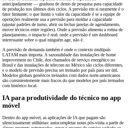
antecipadamente — graduou de demo de pesquisa para capacidade
de produção nos últimos dois ciclos. A previsão em si raramente é o
fator limitante; o que limita o valor da capacidade é se a equipe de
operações realmente usa a previsão para moldar a capacidade
(ajustar padrões de turno, abrir ou fechar janelas de agendamento,
mover técnicos entre regiões). Onde a previsão alimenta a rotina de
planejamento, o impacto é real; onde a previsão é um dashboard
interessante sobre o qual ninguém age, não é.
A previsão de demanda também é onde o contexto multipaís
LATAM mais importa. A sazonalidade das instalações de home
improvement no Chile, dos chamados de serviço energético no
Brasil e das instalações de telecom no México são ciclos diferentes,
e o modelo de previsão precisa ser treinado por país para ser útil.
Modelos globais genéricos treinados com dados norte-americanos
são consistentemente mais fracos do que modelos por país treinados
com histórico local.
IA para produtividade do técnico no app
móvel
Dentro do app móvel, as aplicações de IA que pagam são
silenciosamente utilitárias: autocompletar notas pós-visita a partir de
alguns prompts estruturados, gerar o resumo de serviço voltado ao