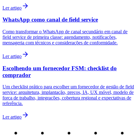
Ler artigo
WhatsApp como canal de field service
Como transformar o WhatsApp de canal secundário em canal de
field service de primeira classe: agendamento, notificações,
mensageria com técnicos e considerações de conformidade.
Ler artigo
Escolhendo um fornecedor FSM: checklist do
comprador
Um checklist prático para escolher um fornecedor de gestão de field
service: arquitetura, implantação, preços, IA, UX móvel, modelo de
força de trabalho, integrações, cobertura regional e expectativas de
referência.
Ler artigo