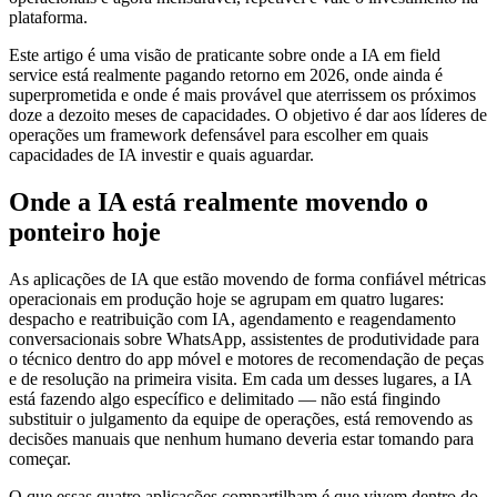
plataforma.
Este artigo é uma visão de praticante sobre onde a IA em field
service está realmente pagando retorno em 2026, onde ainda é
superprometida e onde é mais provável que aterrissem os próximos
doze a dezoito meses de capacidades. O objetivo é dar aos líderes de
operações um framework defensável para escolher em quais
capacidades de IA investir e quais aguardar.
Onde a IA está realmente movendo o
ponteiro hoje
As aplicações de IA que estão movendo de forma confiável métricas
operacionais em produção hoje se agrupam em quatro lugares:
despacho e reatribuição com IA, agendamento e reagendamento
conversacionais sobre WhatsApp, assistentes de produtividade para
o técnico dentro do app móvel e motores de recomendação de peças
e de resolução na primeira visita. Em cada um desses lugares, a IA
está fazendo algo específico e delimitado — não está fingindo
substituir o julgamento da equipe de operações, está removendo as
decisões manuais que nenhum humano deveria estar tomando para
começar.
O que essas quatro aplicações compartilham é que vivem dentro do