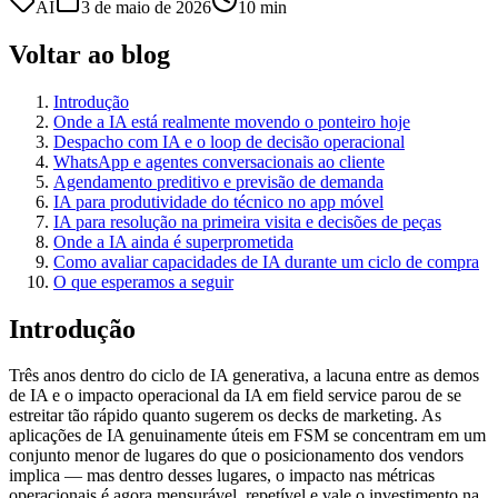
AI
3 de maio de 2026
10
min
Voltar ao blog
Introdução
Onde a IA está realmente movendo o ponteiro hoje
Despacho com IA e o loop de decisão operacional
WhatsApp e agentes conversacionais ao cliente
Agendamento preditivo e previsão de demanda
IA para produtividade do técnico no app móvel
IA para resolução na primeira visita e decisões de peças
Onde a IA ainda é superprometida
Como avaliar capacidades de IA durante um ciclo de compra
O que esperamos a seguir
Introdução
Três anos dentro do ciclo de IA generativa, a lacuna entre as demos
de IA e o impacto operacional da IA em field service parou de se
estreitar tão rápido quanto sugerem os decks de marketing. As
aplicações de IA genuinamente úteis em FSM se concentram em um
conjunto menor de lugares do que o posicionamento dos vendors
implica — mas dentro desses lugares, o impacto nas métricas
operacionais é agora mensurável, repetível e vale o investimento na