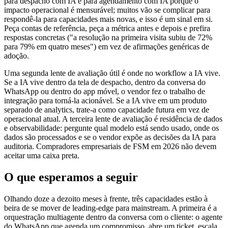
para despacho com IA e para agendamento com IA porque o
impacto operacional é mensurável; muitos vão se complicar para
respondê-la para capacidades mais novas, e isso é um sinal em si.
Peça contas de referência, peça a métrica antes e depois e prefira
respostas concretas ("a resolução na primeira visita subiu de 72%
para 79% em quatro meses") em vez de afirmações genéricas de
adoção.
Uma segunda lente de avaliação útil é onde no workflow a IA vive.
Se a IA vive dentro da tela de despacho, dentro da conversa do
WhatsApp ou dentro do app móvel, o vendor fez o trabalho de
integração para torná-la acionável. Se a IA vive em um produto
separado de analytics, trate-a como capacidade futura em vez de
operacional atual. A terceira lente de avaliação é residência de dados
e observabilidade: pergunte qual modelo está sendo usado, onde os
dados são processados e se o vendor expõe as decisões da IA para
auditoria. Compradores empresariais de FSM em 2026 não devem
aceitar uma caixa preta.
O que esperamos a seguir
Olhando doze a dezoito meses à frente, três capacidades estão à
beira de se mover de leading-edge para mainstream. A primeira é a
orquestração multiagente dentro da conversa com o cliente: o agente
do WhatsApp que agenda um compromisso, abre um ticket, escala