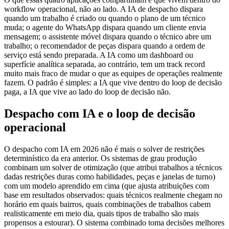
workflow operacional, não ao lado. A IA de despacho dispara
quando um trabalho é criado ou quando o plano de um técnico
muda; o agente do WhatsApp dispara quando um cliente envia
mensagem; o assistente móvel dispara quando o técnico abre um
trabalho; o recomendador de peças dispara quando a ordem de
serviço está sendo preparada. A IA como um dashboard ou
superfície analítica separada, ao contrário, tem um track record
muito mais fraco de mudar o que as equipes de operações realmente
fazem. O padrão é simples: a IA que vive dentro do loop de decisão
paga, a IA que vive ao lado do loop de decisão não.
Despacho com IA e o loop de decisão
operacional
O despacho com IA em 2026 não é mais o solver de restrições
determinístico da era anterior. Os sistemas de grau produção
combinam um solver de otimização (que atribui trabalhos a técnicos
dadas restrições duras como habilidades, peças e janelas de turno)
com um modelo aprendido em cima (que ajusta atribuições com
base em resultados observados: quais técnicos realmente chegam no
horário em quais bairros, quais combinações de trabalhos cabem
realisticamente em meio dia, quais tipos de trabalho são mais
propensos a estourar). O sistema combinado toma decisões melhores