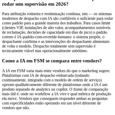
rodar sem supervisão em 2026?
Para atribuição rotineira e reotimização contínua, sim — os sistemas
modernos de despacho com IA são confiáveis o suficiente para rodar
como padrão para a grande maioria dos trabalhos. Para casos limite
(clientes VIP, instalações de alto valor, acompanhamentos sensíveis
de reclamação, decisões de capacidade em dias de pico) o padrão
correto é IA-padrão-com-override-humano: o sistema propõe, o
despachante confirma e as intervenções do despachante alimentam
de volta o modelo. Despacho totalmente sem supervisão é
tecnicamente viável mas operacionalmente subótimo.
Como a IA em FSM se compara entre vendors?
A IA em FSM varia mais entre vendors do que o marketing sugere.
Plataformas com IA de despacho embarcada (rodando
continuamente, integrada com o modelo de ordem de serviço)
operam qualitativamente diferente de plataformas onde a IA é um
produto separado de analytics ou copilot. O frame de comparação
mais útil é: onde no workflow a IA vive e qual métrica de produção
ela move. Vendors que conseguem responder ambas as perguntas
com especificidades estão operando em um nível diferente de
vendors que não.