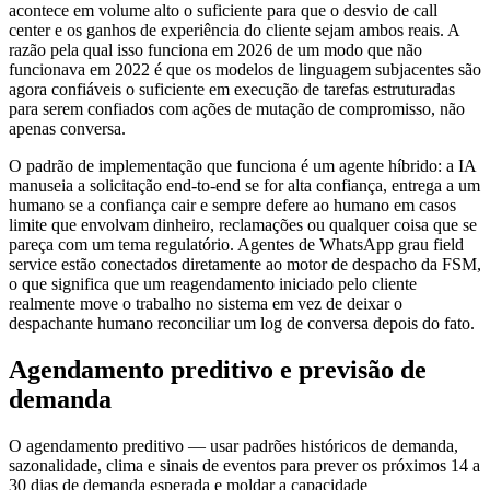
acontece em volume alto o suficiente para que o desvio de call
center e os ganhos de experiência do cliente sejam ambos reais. A
razão pela qual isso funciona em 2026 de um modo que não
funcionava em 2022 é que os modelos de linguagem subjacentes são
agora confiáveis o suficiente em execução de tarefas estruturadas
para serem confiados com ações de mutação de compromisso, não
apenas conversa.
O padrão de implementação que funciona é um agente híbrido: a IA
manuseia a solicitação end-to-end se for alta confiança, entrega a um
humano se a confiança cair e sempre defere ao humano em casos
limite que envolvam dinheiro, reclamações ou qualquer coisa que se
pareça com um tema regulatório. Agentes de WhatsApp grau field
service estão conectados diretamente ao motor de despacho da FSM,
o que significa que um reagendamento iniciado pelo cliente
realmente move o trabalho no sistema em vez de deixar o
despachante humano reconciliar um log de conversa depois do fato.
Agendamento preditivo e previsão de
demanda
O agendamento preditivo — usar padrões históricos de demanda,
sazonalidade, clima e sinais de eventos para prever os próximos 14 a
30 dias de demanda esperada e moldar a capacidade