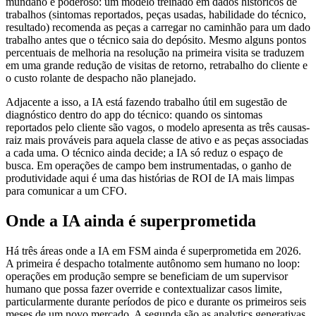
mundano e poderoso: um modelo treinado em dados históricos de
trabalhos (sintomas reportados, peças usadas, habilidade do técnico,
resultado) recomenda as peças a carregar no caminhão para um dado
trabalho antes que o técnico saia do depósito. Mesmo alguns pontos
percentuais de melhoria na resolução na primeira visita se traduzem
em uma grande redução de visitas de retorno, retrabalho do cliente e
o custo rolante de despacho não planejado.
Adjacente a isso, a IA está fazendo trabalho útil em sugestão de
diagnóstico dentro do app do técnico: quando os sintomas
reportados pelo cliente são vagos, o modelo apresenta as três causas-
raiz mais prováveis para aquela classe de ativo e as peças associadas
a cada uma. O técnico ainda decide; a IA só reduz o espaço de
busca. Em operações de campo bem instrumentadas, o ganho de
produtividade aqui é uma das histórias de ROI de IA mais limpas
para comunicar a um CFO.
Onde a IA ainda é superprometida
Há três áreas onde a IA em FSM ainda é superprometida em 2026.
A primeira é despacho totalmente autônomo sem humano no loop:
operações em produção sempre se beneficiam de um supervisor
humano que possa fazer override e contextualizar casos limite,
particularmente durante períodos de pico e durante os primeiros seis
meses de um novo mercado. A segunda são as analytics generativas