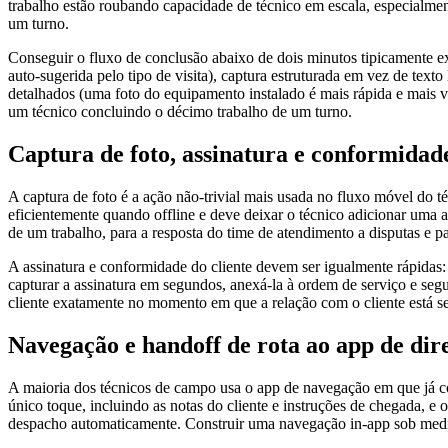
trabalho estão roubando capacidade de técnico em escala, especialmen
um turno.
Conseguir o fluxo de conclusão abaixo de dois minutos tipicamente ex
auto-sugerida pelo tipo de visita), captura estruturada em vez de text
detalhados (uma foto do equipamento instalado é mais rápida e mais ve
um técnico concluindo o décimo trabalho de um turno.
Captura de foto, assinatura e conformidade
A captura de foto é a ação não-trivial mais usada no fluxo móvel do téc
eficientemente quando offline e deve deixar o técnico adicionar uma 
de um trabalho, para a resposta do time de atendimento a disputas e pa
A assinatura e conformidade do cliente devem ser igualmente rápidas:
capturar a assinatura em segundos, anexá-la à ordem de serviço e seg
cliente exatamente no momento em que a relação com o cliente está se
Navegação e handoff de rota ao app de dir
A maioria dos técnicos de campo usa o app de navegação em que já 
único toque, incluindo as notas do cliente e instruções de chegada, 
despacho automaticamente. Construir uma navegação in-app sob medida