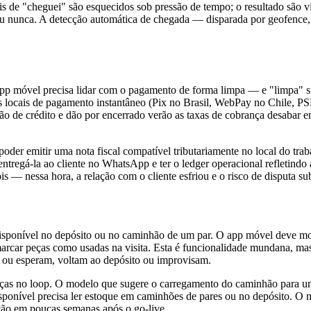
s de "cheguei" são esquecidos sob pressão de tempo; o resultado são v
s ou nunca. A detecção automática de chegada — disparada por geofenc
 app móvel precisa lidar com o pagamento de forma limpa — e "limpa" 
ilhos locais de pagamento instantâneo (Pix no Brasil, WebPay no Chile
ão de crédito e dão por encerrado verão as taxas de cobrança desabar 
oder emitir uma nota fiscal compatível tributariamente no local do t
entregá-la ao cliente no WhatsApp e ter o ledger operacional refletind
is — nessa hora, a relação com o cliente esfriou e o risco de disputa su
disponível no depósito ou no caminhão de um par. O app móvel deve mos
r marcar peças como usadas na visita. Esta é funcionalidade mundana, m
e ou esperam, voltam ao depósito ou improvisam.
ças no loop. O modelo que sugere o carregamento do caminhão para um 
sponível precisa ler estoque em caminhões de pares ou no depósito. O 
ção em poucas semanas após o go-live.