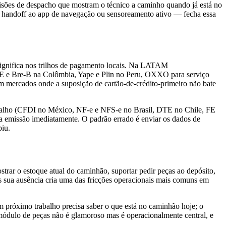
isões de despacho que mostram o técnico a caminho quando já está no
e, handoff ao app de navegação ou sensoreamento ativo — fecha essa
significa nos trilhos de pagamento locais. Na LATAM
, PSE e Bre-B na Colômbia, Yape e Plin no Peru, OXXO para serviço
em mercados onde a suposição de cartão-de-crédito-primeiro não bate
rabalho (CFDI no México, NF-e e NFS-e no Brasil, DTE no Chile, FE
o a emissão imediatamente. O padrão errado é enviar os dados de
biu.
trar o estoque atual do caminhão, suportar pedir peças ao depósito,
as sua ausência cria uma das fricções operacionais mais comuns em
próximo trabalho precisa saber o que está no caminhão hoje; o
módulo de peças não é glamoroso mas é operacionalmente central, e