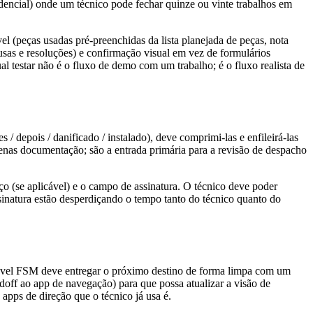
dencial) onde um técnico pode fechar quinze ou vinte trabalhos em
l (peças usadas pré-preenchidas da lista planejada de peças, nota
causas e resoluções) e confirmação visual em vez de formulários
l testar não é o fluxo de demo com um trabalho; é o fluxo realista de
 / depois / danificado / instalado), deve comprimi-las e enfileirá-las
penas documentação; são a entrada primária para a revisão de despacho
ço (se aplicável) e o campo de assinatura. O técnico deve poder
sinatura estão desperdiçando o tempo tanto do técnico quanto do
óvel FSM deve entregar o próximo destino de forma limpa com um
doff ao app de navegação) para que possa atualizar a visão de
pps de direção que o técnico já usa é.