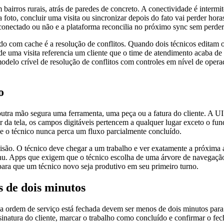
airros rurais, atrás de paredes de concreto. A conectividade é interm
to, concluir uma visita ou sincronizar depois do fato vai perder horas de
o conectado ou não e a plataforma reconcilia no próximo sync sem perde
ado com cache é a resolução de conflitos. Quando dois técnicos editam
ma visita referencia um cliente que o time de atendimento acaba de m
lo crível de resolução de conflitos com controles em nível de operad
o
ra mão segura uma ferramenta, uma peça ou a fatura do cliente. A UI 
 da tela, os campos digitáveis pertencem a qualquer lugar exceto o fund
que o técnico nunca perca um fluxo parcialmente concluído.
são. O técnico deve chegar a um trabalho e ver exatamente a próxima aç
enu. Apps que exigem que o técnico escolha de uma árvore de navegaç
 para que um técnico novo seja produtivo em seu primeiro turno.
 de dois minutos
ordem de serviço está fechada devem ser menos de dois minutos para vi
assinatura do cliente, marcar o trabalho como concluído e confirmar o