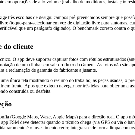
te em operações de alto volume (trabalho de medidores, instalação resi
ige três escolhas de design: campos pré-preenchidos sempre que possíve
o livre (toque-para-selecionar em vez de digitação livre para sintomas, 
rificável que um parágrafo digitado). O benchmark correto contra o qua
 do cliente
nico. O app deve suportar capturar fotos com rótulos estruturados (antes
anotação de uma linha sem sair do fluxo da câmera. As fotos não são a
ra a reclamação de garantia do fabricante a jusante.
 uma única tela mostrando o resumo do trabalho, as peças usadas, o pre
uir em frente. Apps que exigem navegar por três telas para obter uma as
ndo construída ou desfeita.
eção
confia (Google Maps, Waze, Apple Maps) para a direção real. O app m
e o app FSM deve detectar quando o técnico chega (via GPS ou via o han
 raramente é o investimento certo; integrar-se de forma limpa com os a