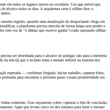
itente em todos os lugares menos no escritório. Um app móvel que
 técnico todos os dias. A arquitetura certa é offline-first: o
r dados.
 o mesmo registro, quando uma atualização do despachante chega em
odificar, a plataforma precisa mesclar de forma limpa sem perder o
or (em vez de "o último que escreve ganha") estão operando offline-
precisa ser desenhada para o alcance do polegar, não para a memória
o da tela (já que o teclado toma a metade inferior na maioria dos
ão esperada — confirmar chegada, iniciar trabalho, capturar fotos,
ão profunda para encontrar o próximo passo vazam produtividade em
sitas rotineiras. Esse orçamento cobre: capturar a foto de conclusão,
 fechamento. Apps que levam cinco ou dez minutos para fazer o mesmo