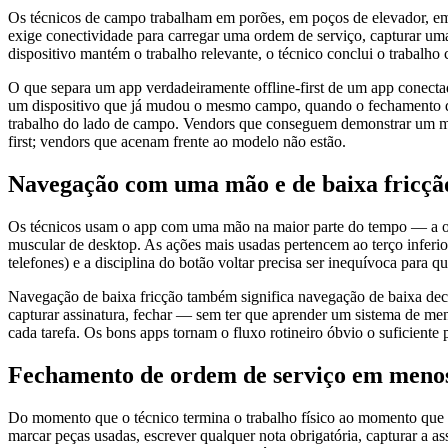
Os técnicos de campo trabalham em porões, em poços de elevador, em b
exige conectividade para carregar uma ordem de serviço, capturar uma fo
dispositivo mantém o trabalho relevante, o técnico conclui o trabalh
O que separa um app verdadeiramente offline-first de um app conect
um dispositivo que já mudou o mesmo campo, quando o fechamento de u
trabalho do lado de campo. Vendors que conseguem demonstrar um mode
first; vendors que acenam frente ao modelo não estão.
Navegação com uma mão e de baixa fricçã
Os técnicos usam o app com uma mão na maior parte do tempo — a out
muscular de desktop. As ações mais usadas pertencem ao terço inferior
telefones) e a disciplina do botão voltar precisa ser inequívoca para 
Navegação de baixa fricção também significa navegação de baixa deci
capturar assinatura, fechar — sem ter que aprender um sistema de m
cada tarefa. Os bons apps tornam o fluxo rotineiro óbvio o suficiente
Fechamento de ordem de serviço em menos
Do momento que o técnico termina o trabalho físico ao momento que a 
marcar peças usadas, escrever qualquer nota obrigatória, capturar a 