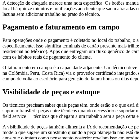
A detecção de chegada merece uma nota específica. Os botões manuai
local há quinze minutos e notificações ao cliente que saem atrasada
lacuna sem adicionar trabalho ao prato do técnico.
Pagamento e faturamento em campo
Para operações onde o pagamento é coletado no local do trabalho, o
especificamente, isso significa terminais de cartão presente mais tr
residencial no México). Apps que entregam um fluxo genérico de cart
com os hábitos reais de pagamento do cliente.
O faturamento em campo é a capacidade adjacente. Um técnico deve p
na Colômbia, Peru, Costa Rica) via o provedor certificado integrado, 
campo de volta ao escritório para geração de fatura horas ou dias depo
Visibilidade de peças e estoque
Os técnicos precisam saber quais peças têm, onde estão e o que está 
suportar transferir peças entre técnicos quando necessário e suporta
field service — técnicos que chegam a um trabalho sem a peça certa 
A visibilidade de peças também alimenta a IA de recomendação de pe
modelo que sugere um substituto quando a peça planejada não está di
apps que o tratam como pensamento posterior revelam isso em produ